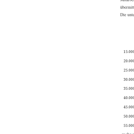
übermit
Die unte
15.00
20.00
25.00
30.00
35.00
40.00
45.00
50.00
55.00