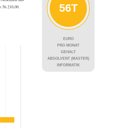
56T
o 56.210,00.
EURO
PRO MONAT
GEHALT
ABSOLVENT (MASTER)
INFORMATIK