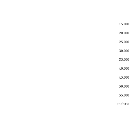
15.00
20.00
25.00
30.00
35.00
40.00
45.00
50.00
55.00
mehr a