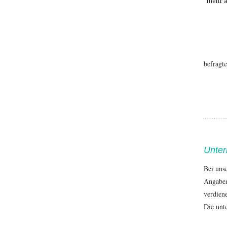
mehr a
befragt
Unter
Bei uns
Angaben
verdien
Die unte