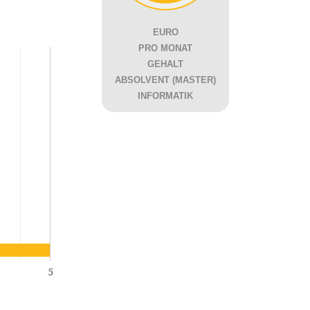
EURO
PRO MONAT
GEHALT
ABSOLVENT (MASTER)
INFORMATIK
5