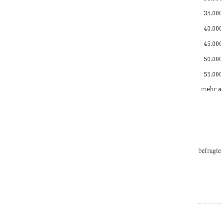
35.00
40.00
45.00
50.00
55.00
mehr a
befragt