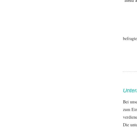
mehr a
befragt
Unter
Bei uns
zum Ein
verdien
Die unte