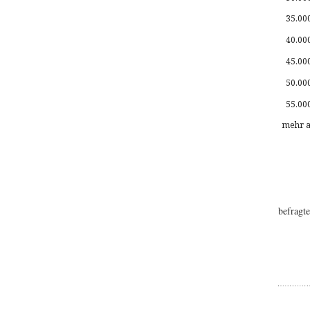
35.00
40.00
45.00
50.00
55.00
mehr a
befragt