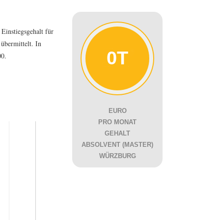
instiegsgehalt für
bermittelt. In
0T
00.
EURO
PRO MONAT
GEHALT
ABSOLVENT (MASTER)
WÜRZBURG