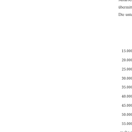
übermit
Die unte
15.00
20.00
25.00
30.00
35.00
40.00
45.00
50.00
55.00