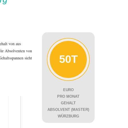
gehalt von
aus
 für Absolventen von
50T
Gehaltsspannen sieht
EURO
PRO MONAT
GEHALT
ABSOLVENT (MASTER)
WÜRZBURG