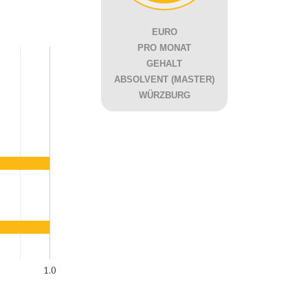
EURO
PRO MONAT
GEHALT
ABSOLVENT (MASTER)
WÜRZBURG
1.0