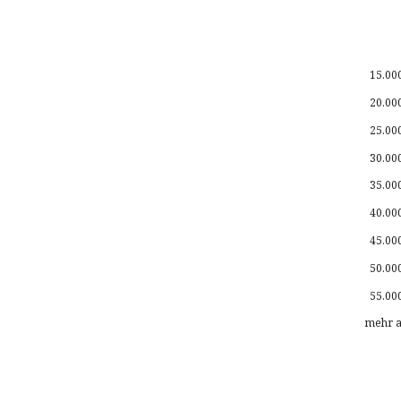
15.00
20.00
25.00
30.00
35.00
40.00
45.00
50.00
55.00
mehr a