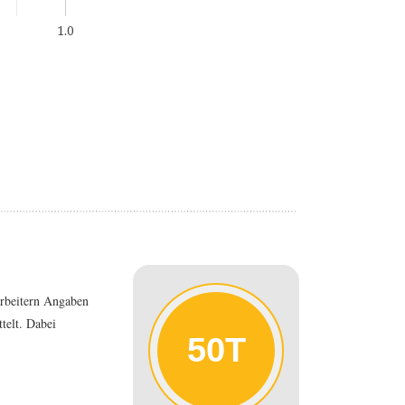
1.0
rbeitern Angaben
telt. Dabei
50T