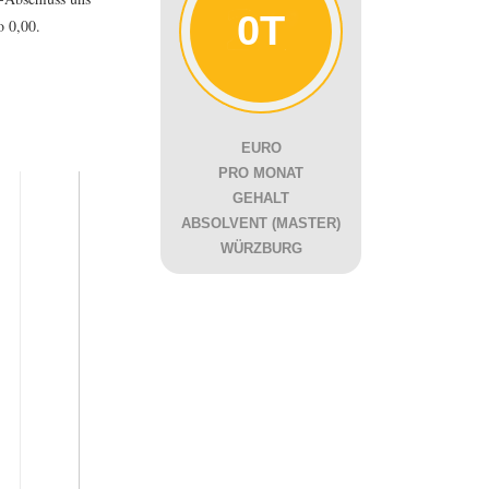
0T
o 0,00.
EURO
PRO MONAT
GEHALT
ABSOLVENT (MASTER)
WÜRZBURG