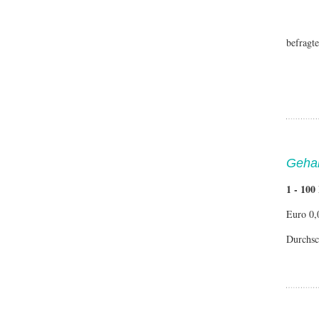
befragt
Gehal
1 - 100
Euro 0,
Durchsc