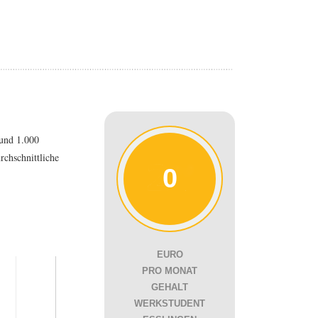
 und 1.000
rchschnittliche
0
EURO
PRO MONAT
GEHALT
WERKSTUDENT