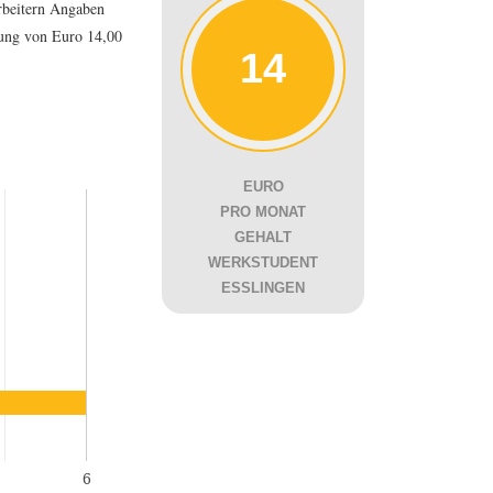
rbeitern Angaben
tung von Euro 14,00
14
EURO
PRO MONAT
GEHALT
WERKSTUDENT
ESSLINGEN
6