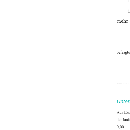
1
1
mehr 
befragt
Unter
Aus Ess
der lau
0,00.