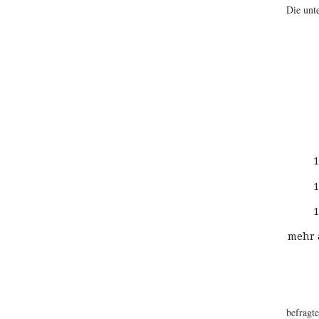
Die unt
1
1
1
mehr 
befragt