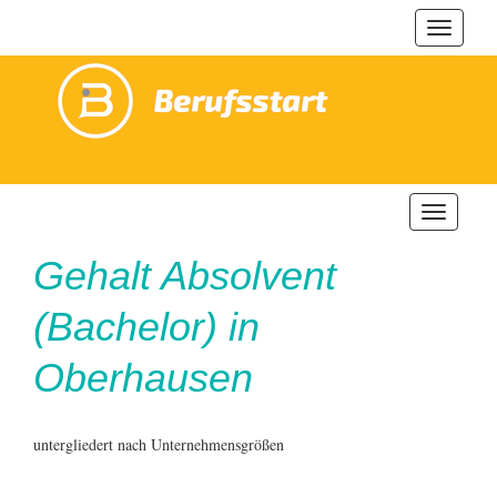
Navigat
ein-/au
Navigatio
ein-/ausb
Gehalt
Absolvent
(Bachelor) in
Oberhausen
untergliedert nach Unternehmensgrößen