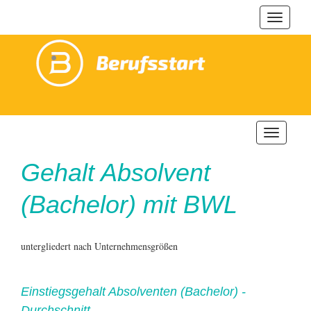
Navigat
ein-/au
Navigatio
ein-/ausb
Gehalt
Absolvent
(Bachelor) mit BWL
untergliedert nach Unternehmensgrößen
Einstiegsgehalt Absolventen (Bachelor) -
Durchschnitt