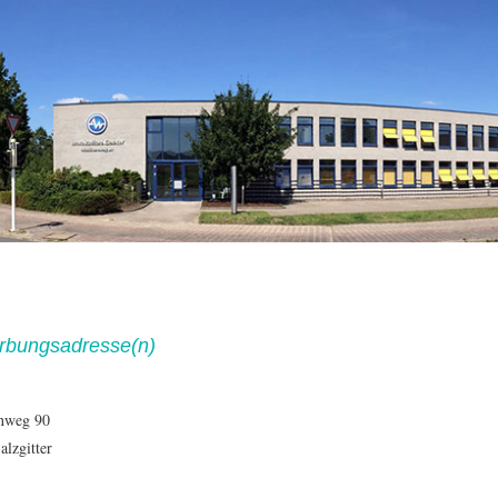
rbungsadresse(n)
nweg 90
alzgitter