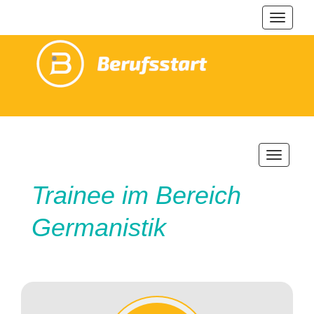
Navigat
ein-/au
Navigatio
ein-/ausb
Trainee im Bereich
Germanistik