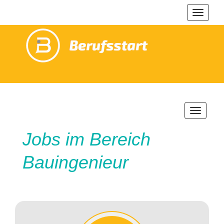
Navigat
ein-/au
Navigatio
ein-/ausb
Jobs im Bereich
Bauingenieur