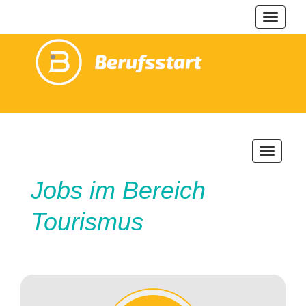
Navigat
ein-/au
Navigatio
ein-/ausb
Jobs im Bereich
Tourismus