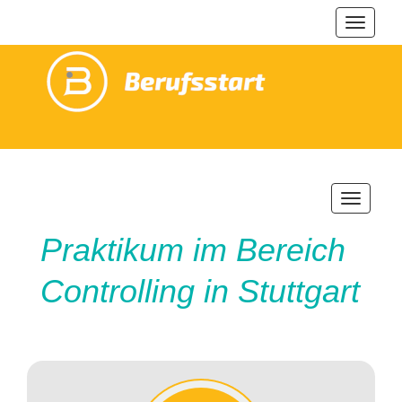
Navigat
ein-/au
Navigatio
ein-/ausb
Praktikum im Bereich
Controlling in Stuttgart