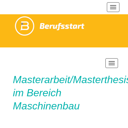
Navigat
ein-/au
Navigatio
ein-/ausb
Masterarbeit/Masterthesi
im Bereich
Maschinenbau