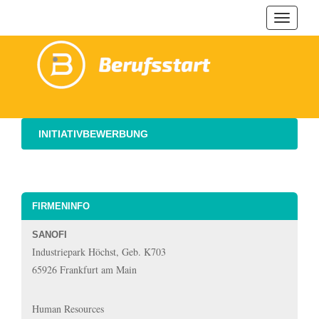
Navigat
ein-/au
INITIATIVBEWERBUNG
FIRMENINFO
SANOFI
Industriepark Höchst, Geb. K703
65926 Frankfurt am Main
Human Resources