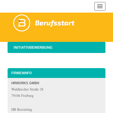
Navigat
ein-/au
INITIATIVBEWERBUNG
FIRMENINFO
HRWORKS GMBH
Waldkircher Straße 28
79106 Freiburg
HR Recruiting