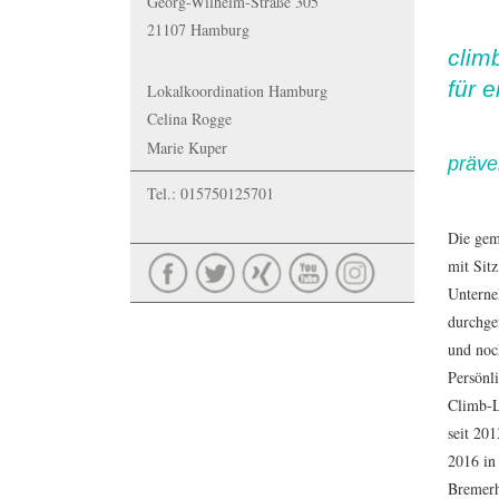
Georg-Wilhelm-Straße 305
21107 Hamburg
clim
für 
Lokalkoordination Hamburg
Celina Rogge
Marie Kuper
präve
Tel.: 015750125701
Die gem
mit Sit
Unterne
durchge
und noc
Persönli
Climb-L
seit 201
2016 in
Bremerh