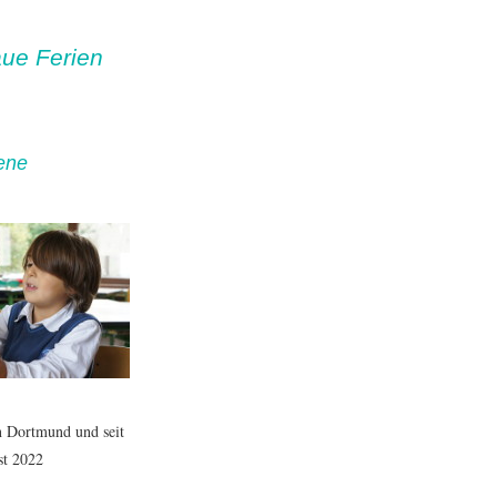
aue Ferien
ene
in Dortmund und seit
st 2022