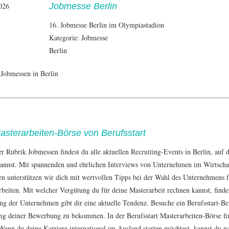
026
Jobmesse Berlin
16. Jobmesse Berlin im Olympiastadion
Kategorie: Jobmesse
Berlin
 Jobmessen in Berlin
asterarbeiten-Börse von Berufsstart
er Rubrik
Jobmessen
findest du alle aktuellen Recruiting-Events in Berlin, au
kannst. Mit spannenden und ehrlichen Interviews von Unternehmen im Wirtsch
en unterstützen wir dich mit wertvollen Tipps bei der Wahl des Unternehmens f
rbeiten
. Mit welcher
Vergütung
du für deine Masterarbeit rechnen kannst, finde
ng der Unternehmen gibt dir eine aktuelle Tendenz. Besuche ein
Berufsstart-B
ung deiner Bewerbung zu bekommen. In der Berufsstart Masterarbeiten-Börse fi
 Wenn du deine Karriere international im Ausland starten möchtest, kannst du 