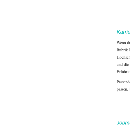
Karri
Wenn du
Rubrik
Hochsch
und die
Erfahru
Passende
passen,
Jobme