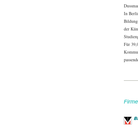
Dussman
In Berl
Bildung
der Kün
Studien
Für 39,
Kommuni
passend
Firmen