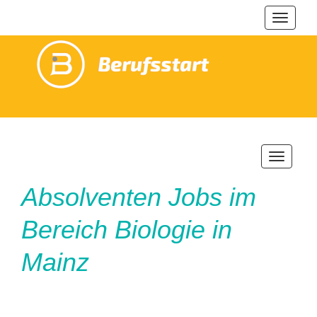
Navigat
ein-/au
Navigatio
ein-/ausb
Absolventen Jobs im
Bereich Biologie in
Mainz