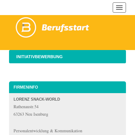
Navigat
ein-/au
INITIATIVBEWERBUNG
FIRMENINFO
LORENZ SNACK-WORLD
Rathenaustr.54
63263 Neu Isenburg
Personalentwicklung & Kommunikation