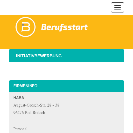
Navigat
ein-/au
INITIATIVBEWERBUNG
FIRMENINFO
HABA
August-Grosch-Str. 28 - 38
96476 Bad Rodach
Personal