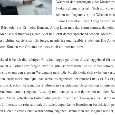
Während der Anfertigung der Masterarbe
Festanstellung offeriert. Nach nur kurze
ich zu und begann vor drei Wochen meine
Junior Consultant. Der Alltag variiert 
 Büro oder vor Ort beim Kunden. Alltag kann man das kaum nennen, da keine
 Man ist viel unterwegs, sieht viel und lernt dementsprechend schnell. Meines Er
r richtige Karrierestart für junge, neugierige und flexible Studenten. Die Abw
beim Kunden vor Ort sind das, was mich am meisten reizt.
ckend habe ich die richtigen Entscheidungen getroffen. Ausschlaggebend für me
önheit + Partner anzufangen, war das gute Betriebsklima. Es ist immer schwer
, wenn es um den eigenen Werdegang geht. Die Möglichkeit, sich zwischen ver
den, stellt meist eine Qual dar, wobei es eigentlich der reinste Luxus ist. Es ist 
enswert, schon während des Studiums in verschiedene Unternehmen hineinzusc
ernehmen von der eigenen Leistung und man selbst von der Arbeit und dem Bet
gen. Meine getroffenen Entscheidungen fällte ich nach Abwägen aller Fakten m
fühl heraus, da rein rationale Entscheidungen keine Emotionen berücksichtige
man auch die erste Gehaltsverhandlung angehen. Wenn man die Möglichkeit hat,