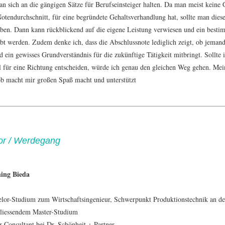
man sich an die gängigen Sätze für Berufseinsteiger halten. Da man meist keine
Notendurchschnitt, für eine begründete Gehaltsverhandlung hat, sollte man dies
eben. Dann kann rückblickend auf die eigene Leistung verwiesen und ein besti
bt werden. Zudem denke ich, dass die Abschlussnote lediglich zeigt, ob jemand 
 ein gewisses Grundverständnis für die zukünftige Tätigkeit mitbringt. Sollte 
 für eine Richtung entscheiden, würde ich genau den gleichen Weg gehen. Me
Job macht mir großen Spaß macht und unterstützt
or / Werdegang
ing Bieda
lor-Studium zum Wirtschaftsingenieur, Schwerpunkt Produktionstechnik an d
liessendem Master-Studium
r Consultant bei Dr. Schönheit + Partner