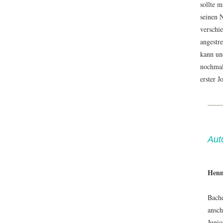
sollte 
seinen 
verschi
angestre
kann und
nochmal
erster 
Aut
Henn
Bache
ansch
Junio