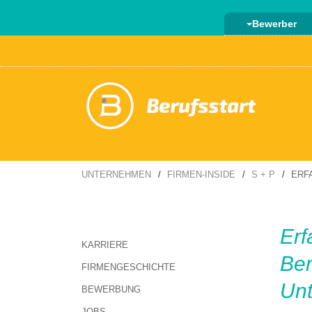
Bewerber
UNTERNEHMEN
FIRMEN-INSIDE
S + P
ERF
Erf
KARRIERE
Ber
FIRMENGESCHICHTE
Un
BEWERBUNG
JOBS