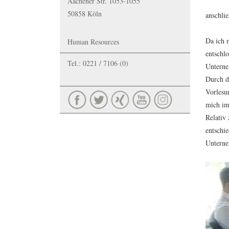
Aachener Str. 1053-1055
50858 Köln
anschli
Da ich 
Human Resources
entschl
Tel.: 0221 / 7106 (0)
Unterne
Durch di
Vorlesu
mich im
Relativ
entschie
Unterne