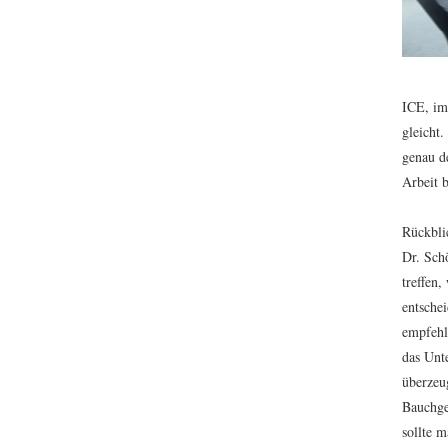
ICE, im
gleicht.
genau de
Arbeit 
Rückbli
Dr. Sch
treffen
entschei
empfehl
das Unt
überzeu
Bauchge
sollte 