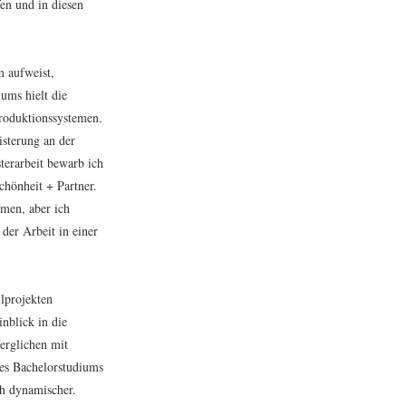
en und in diesen
m aufweist,
ums hielt die
roduktionssystemen.
isterung an der
terarbeit bewarb ich
hönheit + Partner.
hmen, aber ich
 der Arbeit in einer
lprojekten
nblick in die
Verglichen mit
es Bachelorstudiums
ch dynamischer.