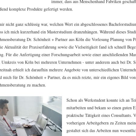
immer, dass aus Menschenhand Fabriken geschaff
eßend komplexe Produkte gefertigt werden.
mir nicht ganz schlüssig war, welchen Wert ein abgeschlossenes Bachelorstudiu
oss ich mich kurzerhand ein Masterstudium dranzuhängen. Während dieses Studi
hmensberatung Dr. Schönheit + Partner aus Köln die Vorlesung Planung von P
e Aktualität der Praxiserfahrung sowie die Vielseitigkeit fand ich schnell Bege
ng. Für die Anfertigung einer Forschungsarbeit sowie einer anschließenden Mas
 Umkreis von Köln bei mehreren Unternehmen - unter anderem auch bei Dr. Sc
 zeitnah erhielt ich daraufhin mehrere Angebote von unterschiedlichen Unterne
d mich für Dr. Schönheit + Partner, da es mich reizte, mir ein eigenes Bild von
hmensberatung zu machen.
Schon als Werkstudent konnte ich an Tei
mitarbeiten und bekam so einen guten Ei
praktische Tätigkeit eines Consultants. 
vorherigen Arbeitgebern zu Zeiten mein
gestaltet sich das Arbeiten nun wesentli