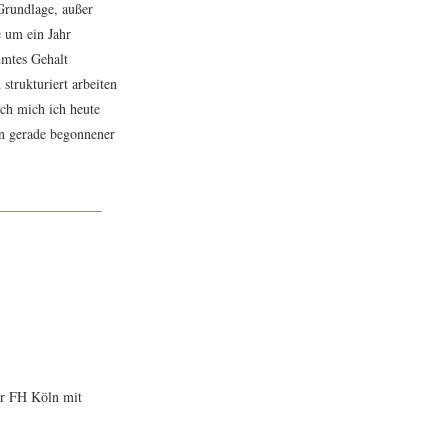
 Grundlage, außer
e um ein Jahr
mmtes Gehalt
strukturiert arbeiten
ich mich ich heute
in gerade begonnener
er FH Köln mit