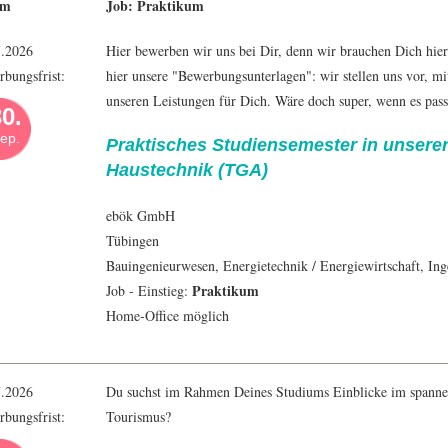
um
Job: Praktikum
7.2026
Hier bewerben wir uns bei Dir, denn wir brauchen Dich hier
bungsfrist:
hier unsere "Bewerbungsunterlagen": wir stellen uns vor, m
unseren Leistungen für Dich. Wäre doch super, wenn es pass
0.
ep.
Praktisches Studiensemester in unsere
Haustechnik (TGA)
ebök GmbH
Tübingen
Bauingenieur
wesen,
Energietechnik
/
Energiewirtschaft
,
Ing
Praktikum
Job - Einstieg:
Home-Office möglich
7.2026
Du suchst im Rahmen Deines Studiums Einblicke im spann
bungsfrist:
Tourismus?