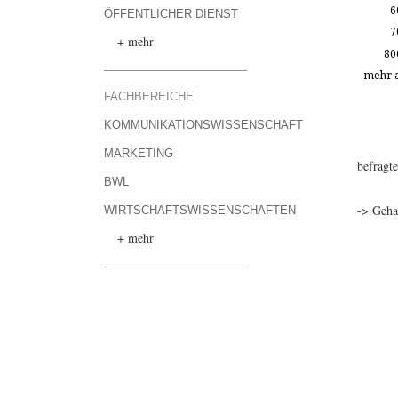
6
ÖFFENTLICHER DIENST
7
+ mehr
80
mehr a
FACHBEREICHE
KOMMUNIKATIONSWISSENSCHAFT
MARKETING
befragt
BWL
-> Geha
WIRTSCHAFTSWISSENSCHAFTEN
+ mehr