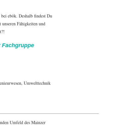
 bei ebök. Deshalb findest Du
it unseren Fähigkeiten und
t?!
r Fachgruppe
enieur
wesen,
Umwelttechnik
enden Umfeld des Mainzer