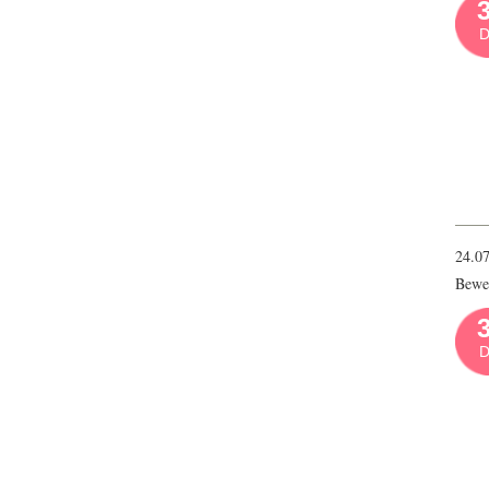
3
D
24.0
Bewer
3
D