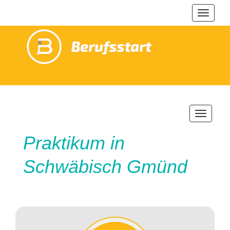
Navigat
ein-/au
Navigatio
ein-/ausb
Praktikum in
Schwäbisch Gmünd