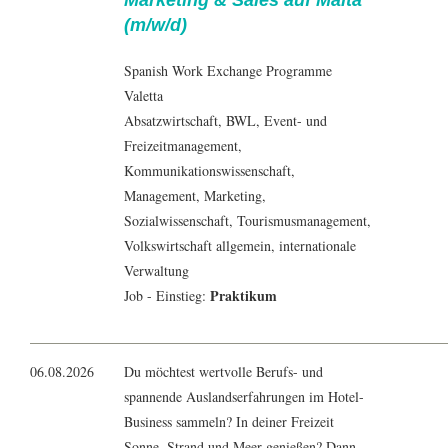
Marketing & Sales auf Malta
(m/w/d)
Spanish Work Exchange Programme
Valetta
Absatzwirtschaft
,
BWL
,
Event- und
Freizeitmanagement
,
Kommunikationswissenschaft
,
Management
,
Marketing
,
Sozialwissenschaft
,
Tourismusmanagement
,
Volkswirtschaft
allgemein, internationale
Verwaltung
Praktikum
Job - Einstieg:
06.08.2026
Du möchtest wertvolle Berufs- und
spannende Auslandserfahrungen im Hotel-
Business sammeln? In deiner Freizeit
Sonne, Strand und Meer genießen? Dann