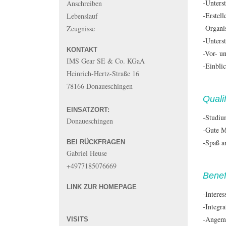
-Unters
Anschreiben
-Erstel
Lebenslauf
-Organi
Zeugnisse
-Unters
KONTAKT
-Vor- u
IMS Gear SE & Co. KGaA
-Einbli
Heinrich-Hertz-Straße 16
78166 Donaueschingen
Qualif
EINSATZORT:
-Studiu
Donaueschingen
-Gute M
-Spaß a
BEI RÜCKFRAGEN
Gabriel Heuse
+4977185076669
Benef
LINK ZUR HOMEPAGE
-Intere
-Integr
-Angeme
VISITS