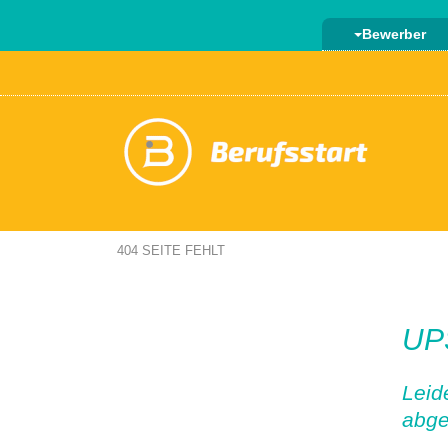
Bewerber
404 SEITE FEHLT
UPS
Leid
abge