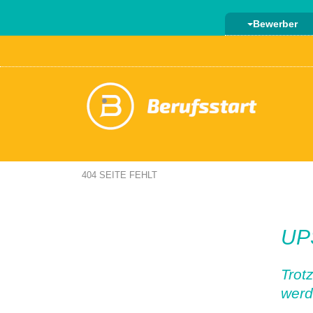
Bewerber
404 SEITE FEHLT
UPS
Trot
werd